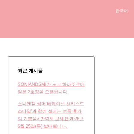
한국어
简体中文
English
日本語
최근 게시물
SONIANDSMI가 도쿄 하라주쿠에
일본 2호점을 오픈합니다.
소니엔젤 썸머 베케이션 선키스드
스타일’과 함께 설레는 여름 휴가
의 기쁨을a 만끽해 보세요.2026년
6월 25일(목) 발매됩니다.