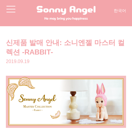
toggle
한국어
navigation
简体中文
English
日本語
신제품 발매 안내: 소니엔젤 마스터 컬
렉션 -RABBIT-
2019.09.19