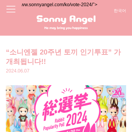
> https://www.sonnyangel.com/ko/vote-2024/">
toggle
한국어
navigation
简体中文
English
日本語
“소니엔젤 20주년 토끼 인기투표” 가
개최됩니다!!
2024.06.07