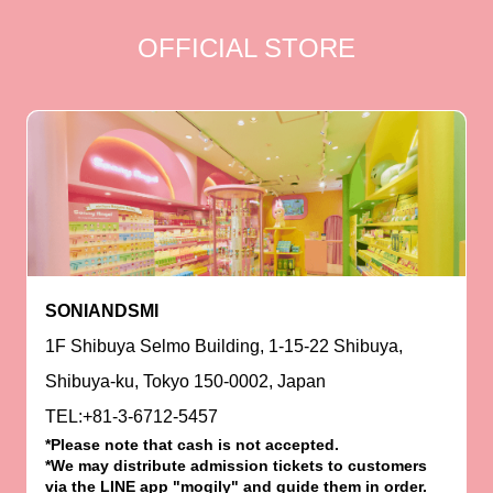
OFFICIAL STORE
SONIANDSMI
1F Shibuya Selmo Building, 1-15-22 Shibuya,
Shibuya-ku, Tokyo 150-0002, Japan
TEL:+81-3-6712-5457
*Please note that cash is not accepted.
*We may distribute admission tickets to customers
via the LINE app "mogily" and guide them in order.