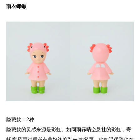
雨衣蝾螈
隐藏款：2种
隐藏款的灵感来源是彩虹。如同雨霁晴空悬挂的彩虹，寄
托着’风雨过后必有美好终将到来’的希冀。他如温柔陪伴在