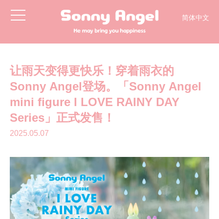
toggle
简体中文
navigation
English
日本語
한국어
让雨天变得更快乐！穿着雨衣的
Sonny Angel登场。「Sonny Angel
mini figure I LOVE RAINY DAY
Series」正式发售！
2025.05.07