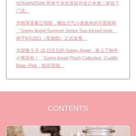
SONIANDSMI 即将于东京原宿开设日本第二家线下
门店。
尽情享受夏日假期，晒出元气小麦肤色的可爱模样
「Sonny Angel Summer Series Sun-kissed style」
将于6月25日（星期四）正式发售。
为迎接 5 月 15 日生日的 Sonny Angel，换上了粉色
小熊装扮！「Sonny Angel Plush Collection -Cuddly
Bear- Pink」惊喜登场。
CONTENTS