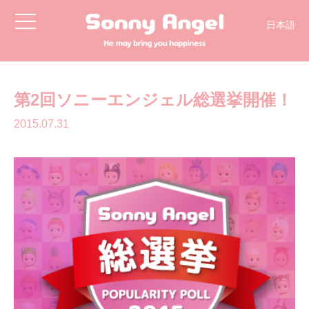
toggle
日本語
navigation
English
第2回ソニーエンジェル総選挙開催！
2015.07.31