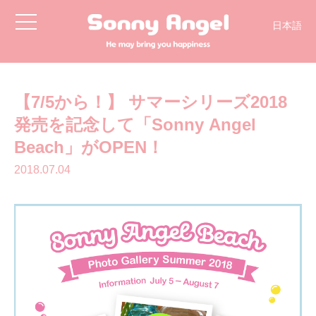
toggle
日本語
navigation
English
【7/5から！】 サマーシリーズ2018
発売を記念して「Sonny Angel
Beach」がOPEN！
2018.07.04