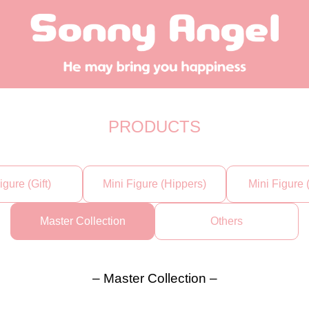
PRODUCTS
igure (Gift)
Mini Figure (Hippers)
Mini Figure 
Master Collection
Others
– Master Collection –