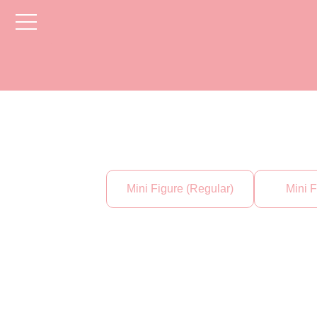
toggle
navigation
Mini Figure (Regular)
Mini F