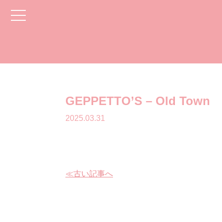
toggle
navigation
GEPPETTO’S – Old Town
2025.03.31
≪古い記事へ