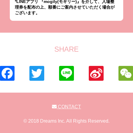
*LINEアプリ 『mogily(モギリー)』を介して、入場整
理券を配布の上、順番にご案内させていただく場合が
ございます。
SHARE
CONTACT
© 2018 Dreams Inc. All Rights Reserved.