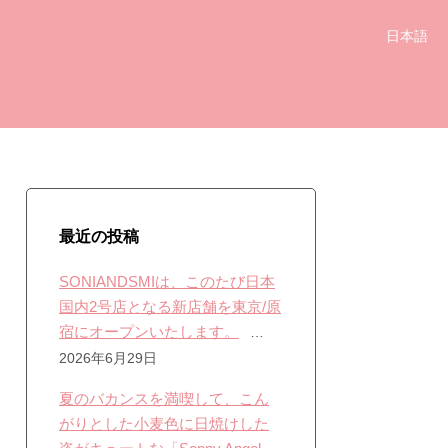
日本語
最近の投稿
SONIANDSMIは、このたび日本
国内2号店となる新店舗を東京/原
宿にオープンいたします。
2026年6月29日
夏のバカンスを満喫して、こん
がりとした小麦色に日焼けした