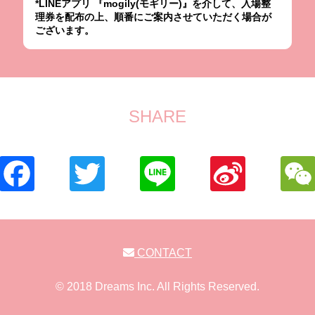
*LINEアプリ 『mogily(モギリー)』を介して、入場整
理券を配布の上、順番にご案内させていただく場合が
ございます。
SHARE
CONTACT
© 2018 Dreams Inc. All Rights Reserved.