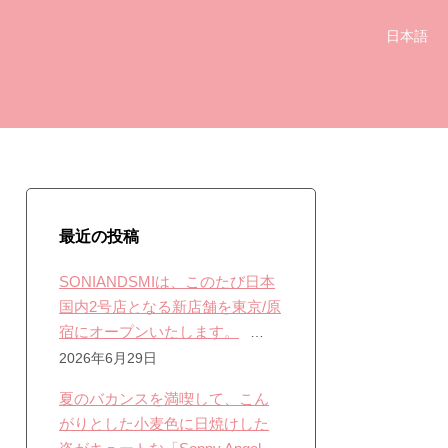
日本語
最近の投稿
SONIANDSMIは、このたび日本
国内2号店となる新店舗を東京/原
宿にオープンいたします。
2026年6月29日
夏のバカンスを満喫して、こん
がりとした小麦色に日焼けした