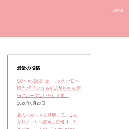
日本語
最近の投稿
SONIANDSMIは、このたび日本
国内2号店となる新店舗を東京/原
宿にオープンいたします。
2026年6月29日
夏のバカンスを満喫して、こん
がりとした小麦色に日焼けした