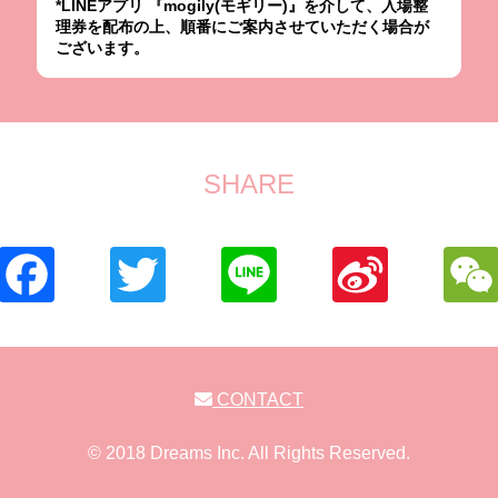
*LINEアプリ 『mogily(モギリー)』を介して、入場整
理券を配布の上、順番にご案内させていただく場合が
ございます。
SHARE
CONTACT
© 2018 Dreams Inc. All Rights Reserved.