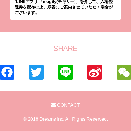
*LINEアプリ 『mogily(モギリー)』を介して、入場整
理券を配布の上、順番にご案内させていただく場合が
ございます。
SHARE
CONTACT
© 2018 Dreams Inc. All Rights Reserved.