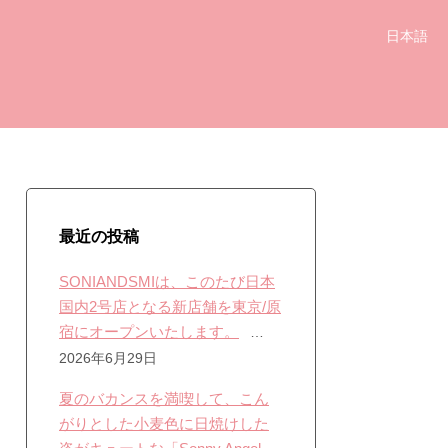
日本語
最近の投稿
SONIANDSMIは、このたび日本
国内2号店となる新店舗を東京/原
宿にオープンいたします。
2026年6月29日
夏のバカンスを満喫して、こん
がりとした小麦色に日焼けした