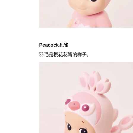
Peacock孔雀
羽毛是樱花花瓣的样子。