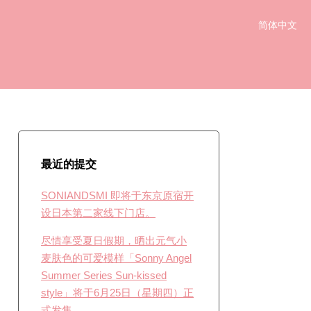
简体中文
English
日本語
한국어
最近的提交
SONIANDSMI 即将于东京原宿开
设日本第二家线下门店。
尽情享受夏日假期，晒出元气小
麦肤色的可爱模样「Sonny Angel
Summer Series Sun-kissed
style」将于6月25日（星期四）正
式发售。