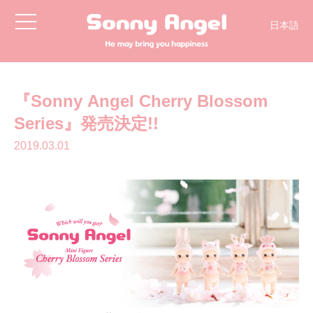
toggle
日本語
navigation
简体中文
English
한국어
『Sonny Angel Cherry Blossom
Series』発売決定!!
2019.03.01