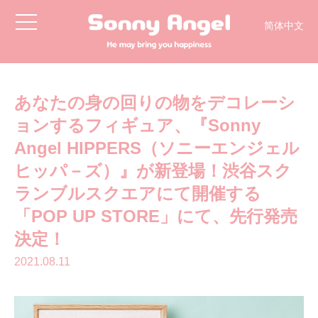
toggle
简体中文
navigation
English
日本語
한국어
あなたの身の回りの物をデコレーシ
ョンするフィギュア、『Sonny
Angel HIPPERS（ソニーエンジェル
ヒッパ－ズ）』が新登場！渋谷スク
ランブルスクエアにて開催する
「POP UP STORE」にて、先行発売
決定！
2021.08.11